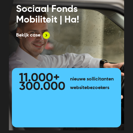
Sociaal Fonds
Mobiliteit | Ha!
Bekijk case
11.000+
nieuwe sollicitanten
300.000
websitebezoekers