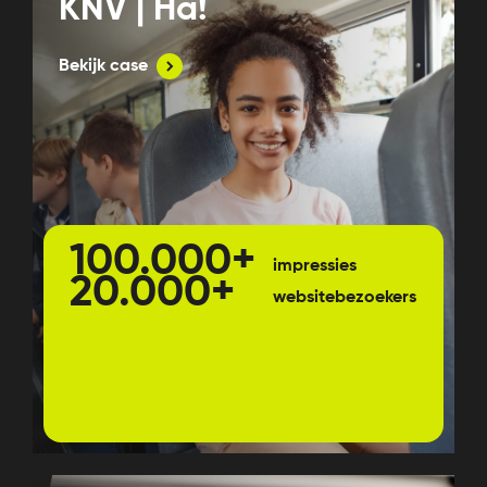
KNV | Ha!
Bekijk case
100.000+
impressies
20.000+
websitebezoekers