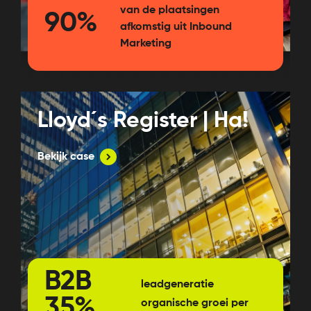
van de plaatsingen
90%
afkomstig uit Inbound
Marketing
Lloyd´s Register | Ha!
Bekijk case
B2B
leadgeneratie
35%
organische groei per