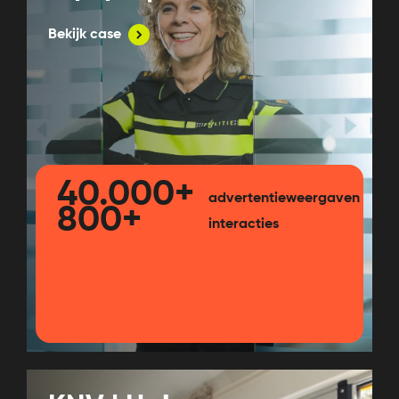
Bekijk case
40.000+
advertentieweergaven
800+
interacties