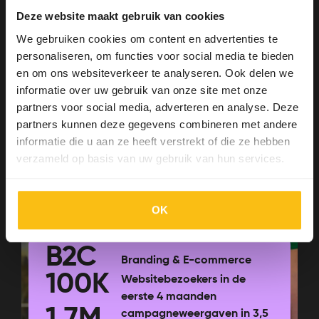
Deze website maakt gebruik van cookies
We gebruiken cookies om content en advertenties te
personaliseren, om functies voor social media te bieden
en om ons websiteverkeer te analyseren. Ook delen we
Dino Experience Park |
informatie over uw gebruik van onze site met onze
partners voor social media, adverteren en analyse. Deze
Ha!
partners kunnen deze gegevens combineren met andere
informatie die u aan ze heeft verstrekt of die ze hebben
Bekijk case
verzameld op basis van uw gebruik van hun services.
OK
B2C
Branding & E-commerce
100K
Websitebezoekers in de
eerste 4 maanden
campagneweergaven in 3,5