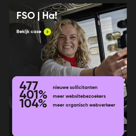
FSO | Ha!
Bekijk case
477
nieuwe sollicitanten
401%
meer websitebezoekers
104%
meer organisch webverkeer