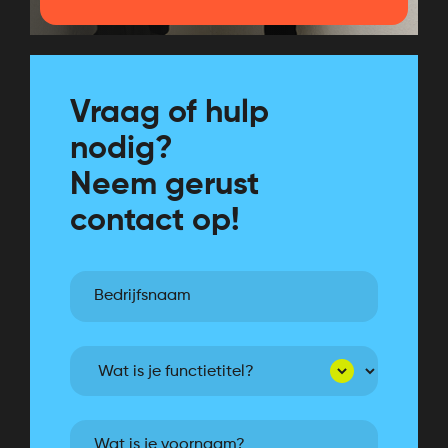
Vraag of hulp
nodig?
Neem gerust
contact op!