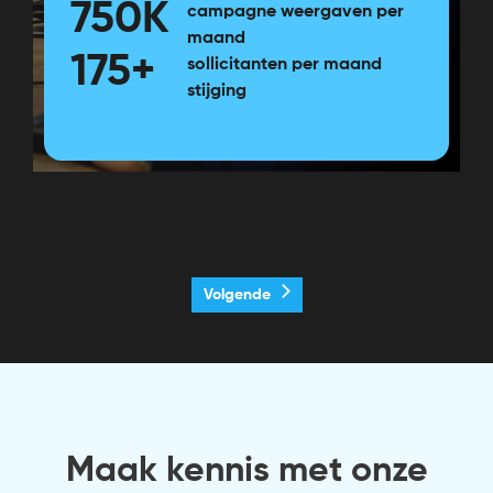
750K
campagne weergaven per
maand
175+
sollicitanten per maand
stijging
Volgende
Maak kennis met onze