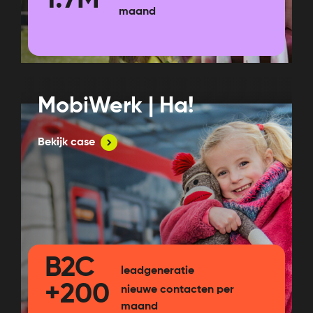
1.7M
maand
MobiWerk | Ha!
Bekijk case
B2C
leadgeneratie
+200
nieuwe contacten per
maand