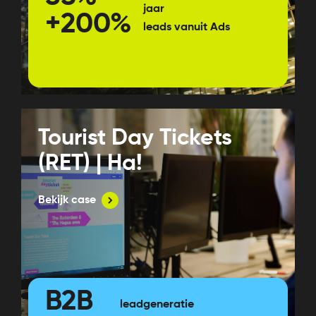
jaar
+200%
leads vanuit Ads
Tourist Day Tickets
(RET) | Ha!
Bekijk case
B2B
leadgeneratie