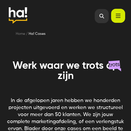
Home
/
Ha! Cases
Werk waar we trots op
trots
zijn
In de afgelopen jaren hebben we honderden
projecten uitgevoerd en werken we structureel
voor meer dan 50 klanten. We zijn jouw
complete marketingafdeling, of een verlengstuk
ervan. Blader door onze cases om een beeld te