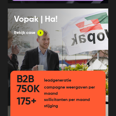
Vopak | Ha!
Bekijk case
B2B
leadgeneratie
750K
campagne weergaven per
maand
175+
sollicitanten per maand
stijging