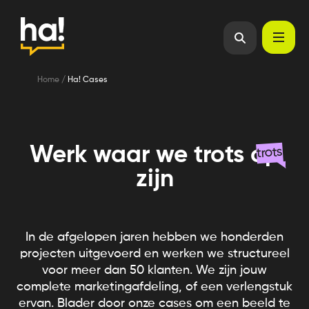
Home
/
Ha! Cases
Werk waar we trots op
trots
zijn
In de afgelopen jaren hebben we honderden
projecten uitgevoerd en werken we structureel
voor meer dan 50 klanten. We zijn jouw
complete marketingafdeling, of een verlengstuk
ervan. Blader door onze cases om een beeld te