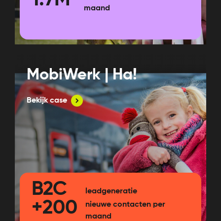
1.7M
maand
MobiWerk | Ha!
Bekijk case
B2C
leadgeneratie
+200
nieuwe contacten per
maand