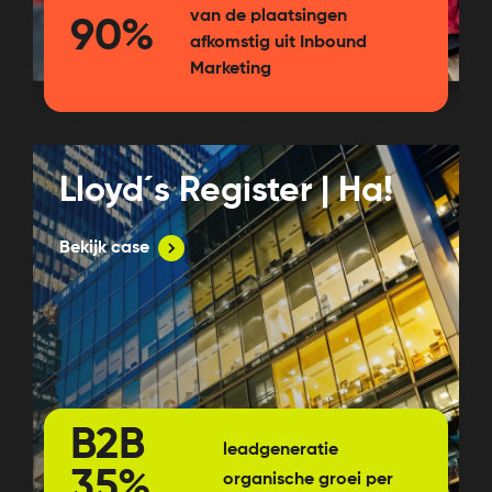
van de plaatsingen
90%
afkomstig uit Inbound
Marketing
Lloyd´s Register | Ha!
Bekijk case
B2B
leadgeneratie
35%
organische groei per