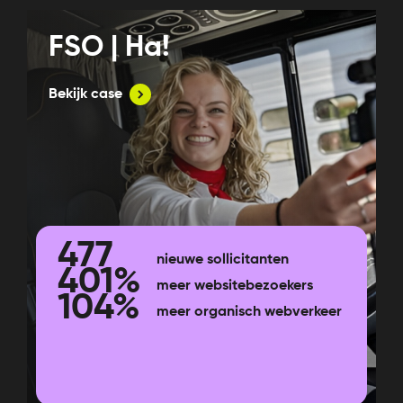
FSO | Ha!
Bekijk case
477
nieuwe sollicitanten
401%
meer websitebezoekers
104%
meer organisch webverkeer