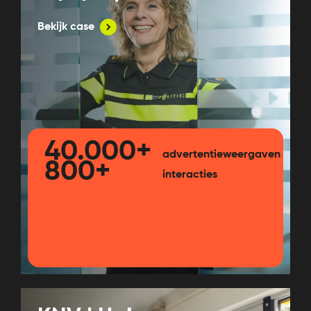
Bekijk case
40.000+
advertentieweergaven
800+
interacties