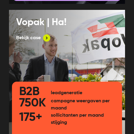
Vopak | Ha!
Bekijk case
B2B
leadgeneratie
750K
campagne weergaven per
maand
175+
sollicitanten per maand
stijging