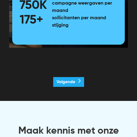
750K
campagne weergaven per
maand
175+
sollicitanten per maand
stijging
Volgende
Maak kennis met onze