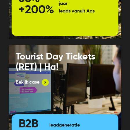
jaar
+200%
leads vanuit Ads
Tourist Day Tickets
(RET) | Ha!
Bekijk case
B2B
leadgeneratie