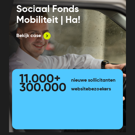
Sociaal Fonds
Mobiliteit | Ha!
Bekijk case
11.000+
nieuwe sollicitanten
300.000
websitebezoekers