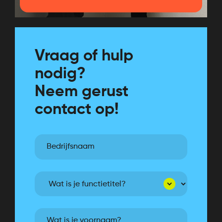
Vraag of hulp
nodig?
Neem gerust
contact op!