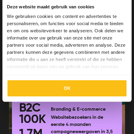
Deze website maakt gebruik van cookies
We gebruiken cookies om content en advertenties te
personaliseren, om functies voor social media te bieden
en om ons websiteverkeer te analyseren. Ook delen we
Dino Experience Park |
informatie over uw gebruik van onze site met onze
partners voor social media, adverteren en analyse. Deze
Ha!
partners kunnen deze gegevens combineren met andere
informatie die u aan ze heeft verstrekt of die ze hebben
Bekijk case
verzameld op basis van uw gebruik van hun services.
OK
B2C
Branding & E-commerce
100K
Websitebezoekers in de
eerste 4 maanden
campagneweergaven in 3,5