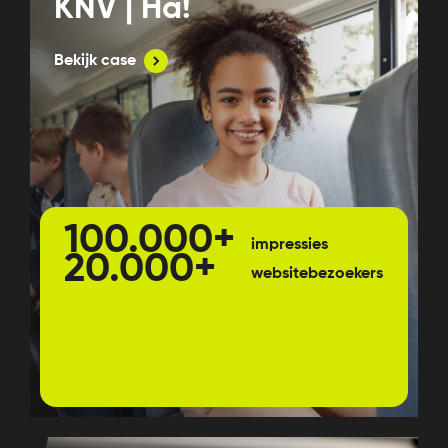
KNV | Ha!
Bekijk case
100.000+
impressies
20.000+
websitebezoekers