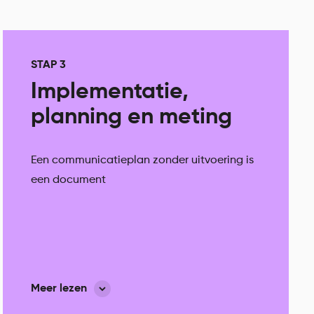
STAP 3
Implementatie,
planning en meting
Een communicatieplan zonder uitvoering is
een document
Daarom vertalen we de strategie naar een
concreet actieplan met een heldere
planning, taakverdeling en begroting. We
richten een online dashboard in waarmee jij
Meer lezen
op elk moment de resultaten kunt volgen: