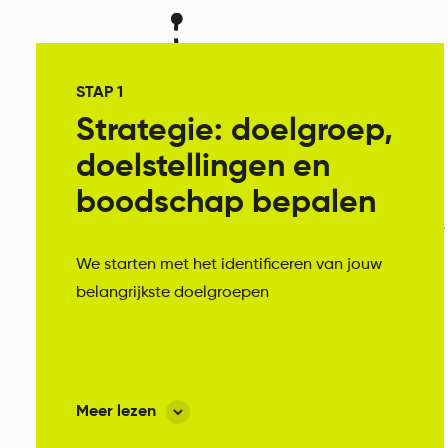
STAP 1
Strategie: doelgroep,
doelstellingen en
boodschap bepalen
We starten met het identificeren van jouw
belangrijkste doelgroepen
Zijn dat klanten, prospects, interne
medewerkers of externe stakeholders? Per
doelgroep bepalen we de
Meer lezen
communicatiedoelstellingen: wil je