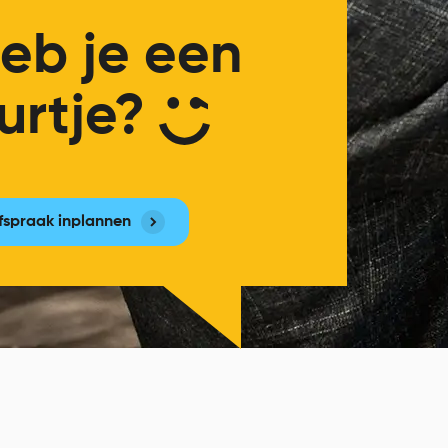
eb je een
urtje?
fspraak inplannen