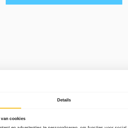
mailmarketing, website en blogs, offline
middelen zoals events, flyers en
persberichten, en persoonlijke benaderingen
zoals presentaties en klantbijeenkomsten.
De combinatie bepalen we op basis van
waar jouw doelgroep zich bevindt en hoe zij
het liefst informatie ontvangen. Zo zorgen
we dat jouw boodschap aankomt, op het
juiste moment en via het juiste kanaal.
Details
 van cookies
ent en advertenties te personaliseren, om functies voor social