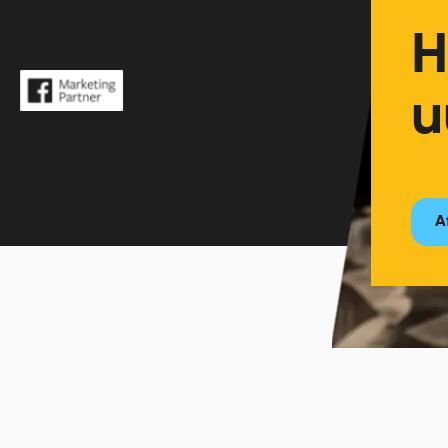
H
u
A