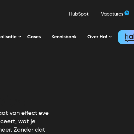
4
HubSpot
Vacatures
alisatie
Cases
Kennisbank
Over Ha!
plan
at van effectieve
ceert, wat je
neer. Zonder dat