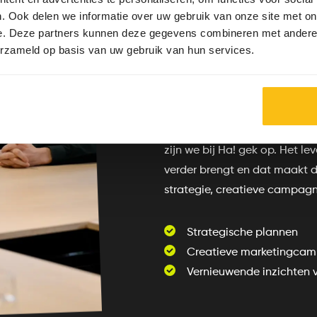
. Ook delen we informatie over uw gebruik van onze site met on
e. Deze partners kunnen deze gegevens combineren met andere i
erzameld op basis van uw gebruik van hun services.
Waarom me
We ontwikkelen strategische
marketingcampagnes en duiken
zijn we bij Ha! gek op. Het le
verder brengt en dat maakt de
strategie, creatieve campagn
Strategische plannen
Creatieve marketingca
Vernieuwende inzichten 