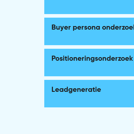
Verspreid relevante content op het ju
Buyer persona onderzoe
Lees meer
Ontdek de drijfveren, behoeftes, denk
Positioneringsonderzoek
Lees meer
Profileer je bedrijf met een duidelijke 
Leadgeneratie
Lees meer
Behaal écht sales resultaat met slimm
Lees meer