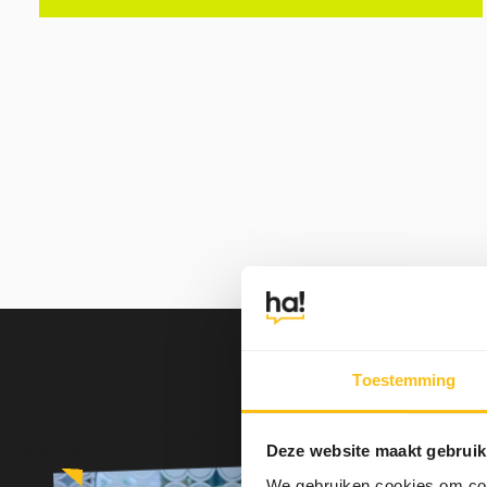
informeren, overtuigen of activeren? Op
basis daarvan werken we de
communicatiestrategie uit. Hoe wil jij dat
jouw merk wordt waargenomen? Wat is de
kernboodschap die je wilt overbrengen? En
welke tone of voice past daarbij, zakelijk of
juist informeel en inspirerend? Die keuzes
vormen de basis voor alle communicatie die
volgt.
Toestemming
Wij brengen
écht resultaat!
Deze website maakt gebruik
We gebruiken cookies om cont