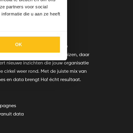
ze partners voor social
nformatie die u aan ze heeft
t Ha!?
OK
 plannen, bedenken innovatieve
 diep de data in. Data uitpluizen, daar
vert nieuwe inzichten die jouw organisatie
 cirkel weer rond. Met de juiste mix van
es en data brengt Ha! écht resultaat.
mpagnes
vanuit data