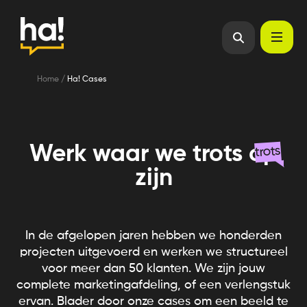
Home
/
Ha! Cases
Werk waar we trots op
trots
zijn
In de afgelopen jaren hebben we honderden
projecten uitgevoerd en werken we structureel
voor meer dan 50 klanten. We zijn jouw
complete marketingafdeling, of een verlengstuk
ervan. Blader door onze cases om een beeld te