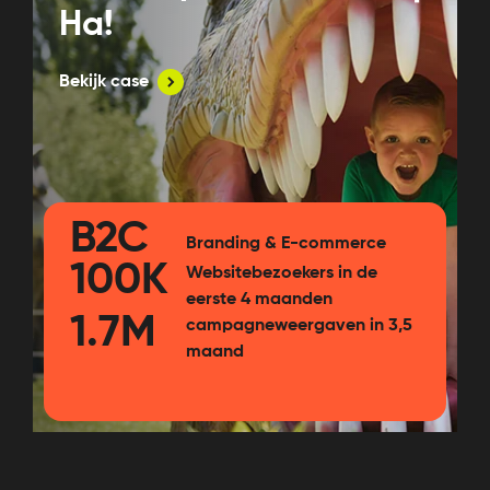
Ha!
Bekijk case
B2C
Branding & E-commerce
100K
Websitebezoekers in de
eerste 4 maanden
1.7M
campagneweergaven in 3,5
maand