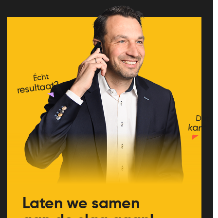
Écht
resultaat?
Dat
kan!
Laten we samen