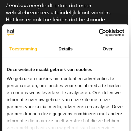
Lead nurturing
leidt ertoe dat meer
websitebezoekers uiteindelijk klant worden.
Het kan er ook toe leiden dat bestaande
klanten meer zullen kopen. Er zijn echter maar
weinig marketeers die succesvolle lead
nurturing campagnes weten op te zetten. Met
de tips in dit artikel over het uitwerken van
Toestemming
Details
Over
buyer persona's
, het in kaart brengen van de
buyer journey
en
marketing automation is e
n
goede start te maken met een succesvolle
Deze website maakt gebruik van cookies
lead nurturing campagne
.
We gebruiken cookies om content en advertenties te
personaliseren, om functies voor social media te bieden
Ha! helpt bedrijven ook met
lead nurturing
en
en om ons websiteverkeer te analyseren. Ook delen we
marketing automation
. Neem vrijblijvend
informatie over uw gebruik van onze site met onze
contact
met ons op voor meer informatie.
partners voor social media, adverteren en analyse. Deze
partners kunnen deze gegevens combineren met andere
informatie die u aan ze heeft verstrekt of die ze hebben
verzameld op basis van uw gebruik van hun services.