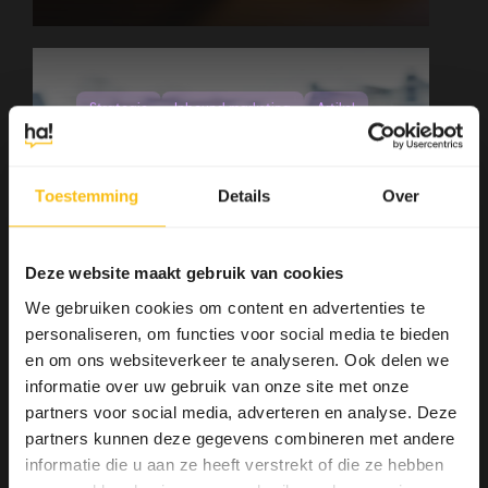
Strategie
Inbound marketing
Artikel
Zoekmachine advertenties
Toestemming
Details
Over
Deze website maakt gebruik van cookies
We gebruiken cookies om content en advertenties te
personaliseren, om functies voor social media te bieden
en om ons websiteverkeer te analyseren. Ook delen we
informatie over uw gebruik van onze site met onze
Hoe Thuisbezorgd slim
partners voor social media, adverteren en analyse. Deze
heeft afgekeken bij
partners kunnen deze gegevens combineren met andere
Google
informatie die u aan ze heeft verstrekt of die ze hebben