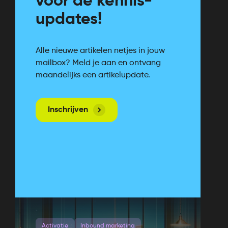
voor de kennis-
updates!
Alle nieuwe artikelen netjes in jouw
mailbox? Meld je aan en ontvang
maandelijks een artikelupdate.
Inschrijven
Activatie
Inbound marketing