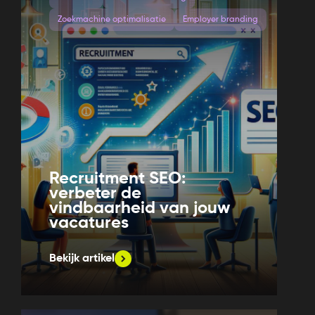
Zoekmachine optimalisatie
Employer branding
Recruitment SEO:
verbeter de
vindbaarheid van jouw
vacatures
Bekijk artikel