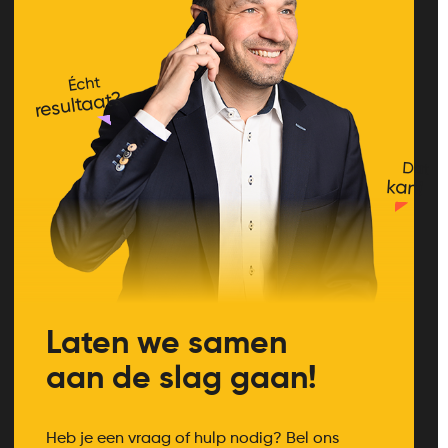
Écht
resultaat?
Dat
kan!
Laten we samen
aan de slag gaan!
Heb je een vraag of hulp nodig? Bel ons