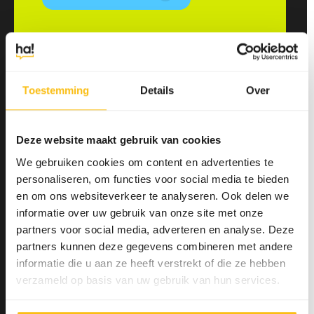
Download hier
Toestemming
Details
Over
de whitepaper
Deze website maakt gebruik van cookies
We gebruiken cookies om content en advertenties te
personaliseren, om functies voor social media te bieden
en om ons websiteverkeer te analyseren. Ook delen we
informatie over uw gebruik van onze site met onze
partners voor social media, adverteren en analyse. Deze
partners kunnen deze gegevens combineren met andere
informatie die u aan ze heeft verstrekt of die ze hebben
Lees in dit whitepaper meer
verzameld op basis van uw gebruik van hun services.
over hoe marketing en sales
zich ontwikkelen in de