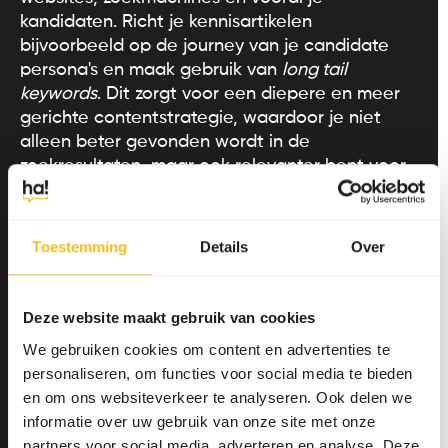
kandidaten. Richt je kennisartikelen
bijvoorbeeld op de journey van je candidate
persona's en maak gebruik van
long tail
keywords
. Dit zorgt voor een diepere en meer
gerichte contentstrategie, waardoor je niet
alleen beter gevonden wordt in de
zoekresultaten, maar ook relevanter bent voor
je doelgroep. Door deze
employer branding
strategie
zul je merken dat je ook op de radar
komt van latent werkzoekenden: mensen die
Toestemming
Details
Over
niet direct op zoek zijn naar een nieuwe baan.
Echt resultaat met
Deze website maakt gebruik van cookies
jouw recruitment SEO-
We gebruiken cookies om content en advertenties te
personaliseren, om functies voor social media te bieden
strategie?
en om ons websiteverkeer te analyseren. Ook delen we
informatie over uw gebruik van onze site met onze
partners voor social media, adverteren en analyse. Deze