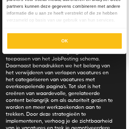
Met recruitment SEO zorg je ervoor dat jouw
partners kunnen deze gegevens combineren met andere
vacatures beter gevonden worden door
informatie die u aan ze heeft verstrekt of die ze hebben
potentiële kandidaten. In dit artikel hebben
verzameld op basis van uw gebruik van hun services.
we effectieve tips gedeeld voor het
optimaliseren van vacatureteksten en -
pagina's, zoals het gebruik van de juiste
OK
zoekwoorden, het optimaliseren van
vacaturetitels en -beschrijvingen en het
toepassen van het JobPosting schema.
Daarnaast benadrukken we het belang van
het verwijderen van verlopen vacatures en
het categoriseren van vacatures met
overkoepelende pagina's. Tot slot is het
creëren van waardevolle, gerelateerde
content belangrijk om als autoriteit gezien te
worden en meer werkzoekenden aan te
trekken. Door deze strategieën te
implementeren, verhoog je de zichtbaarheid
van je vacatures en trek je gemotiveerdere