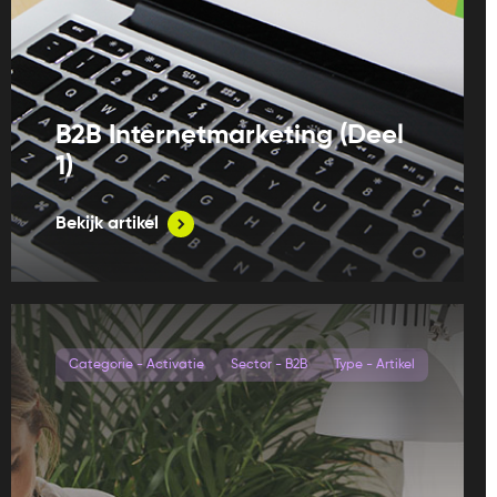
B2B Internetmarketing (Deel
1)
Bekijk artikel
Categorie - Activatie
Sector - B2B
Type - Artikel