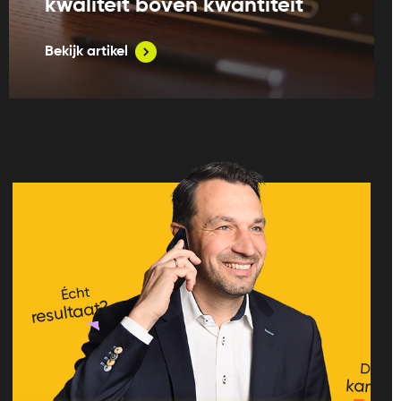
kwaliteit boven kwantiteit
Bekijk artikel
Écht
resultaat?
Dat
kan!