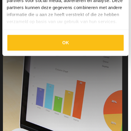
partners voor social media, adverteren en analyse. Deze
partners kunnen deze gegevens combineren met andere
informatie die u aan ze heeft verstrekt of die ze hebben
Gerelateerde berichten
verzameld op basis van uw gebruik van hun services.
OK
Categorie - Activatie
Sector - B2B
Type - Artikel