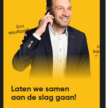
Écht
resultaat?
Dat
kan!
Laten we samen
aan de slag gaan!