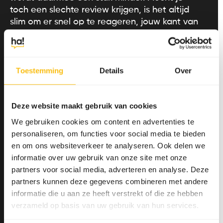
toch een slechte review krijgen, is het altijd
slim om er snel op te reageren, jouw kant van
het verhaal toe te lichten en hem om te
buigen naar een positieve!
Reviews zijn echter slechts een onderdeel van
Toestemming
Details
Over
je online reputatiemanagement. Met een
goede
social- en contentstrategie
til je jouw
bedrijfsimago naar een veel hoger niveau.
Deze website maakt gebruik van cookies
Neem
contact
op met Ha! voor meer
We gebruiken cookies om content en advertenties te
informatie.
personaliseren, om functies voor social media te bieden
en om ons websiteverkeer te analyseren. Ook delen we
informatie over uw gebruik van onze site met onze
partners voor social media, adverteren en analyse. Deze
partners kunnen deze gegevens combineren met andere
informatie die u aan ze heeft verstrekt of die ze hebben
verzameld op basis van uw gebruik van hun services.
Meld je nu aan voor de
kennisupdates!