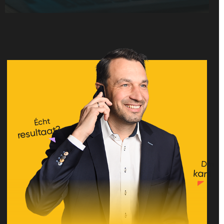
Écht
resultaat?
Dat
kan!