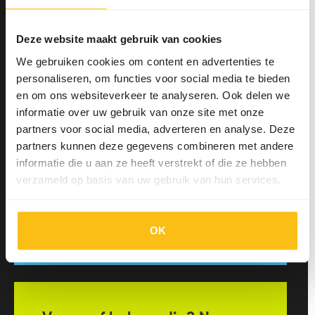
Deze website maakt gebruik van cookies
We gebruiken cookies om content en advertenties te
personaliseren, om functies voor social media te bieden
en om ons websiteverkeer te analyseren. Ook delen we
Meld je nu aan voor de
informatie over uw gebruik van onze site met onze
kennisupdates!
partners voor social media, adverteren en analyse. Deze
partners kunnen deze gegevens combineren met andere
Alle nieuwe artikelen netjes in jouw
informatie die u aan ze heeft verstrekt of die ze hebben
mailbox? Meld je aan en ontvang
verzameld op basis van uw gebruik van hun services.
maandelijks een artikelupdate.
Inschrijven
OK