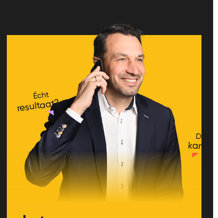
Écht
resultaat?
Dat
kan!