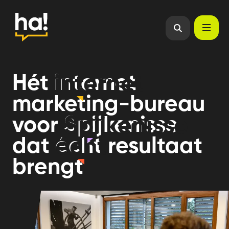
Hét
internet
internet
marketing-bureau
voor
Spijkenisse
Spijkenisse
dat
écht
écht
resultaat
brengt