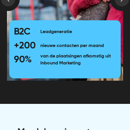
B2C
Leadgeneratie
+200
nieuwe contacten per maand
van de plaatsingen afkomstig uit
90%
Inbound Marketing