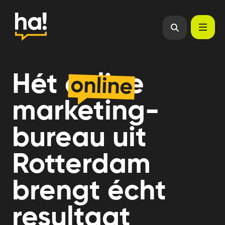
écht
Hét online
online
marketing-
bureau uit
Rotterdam
brengt écht
resultaat