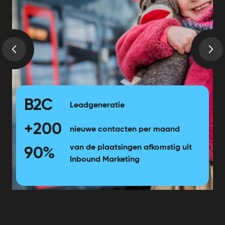
B2C
Leadgeneratie
+200
nieuwe contacten per maand
van de plaatsingen afkomstig uit
90%
Inbound Marketing